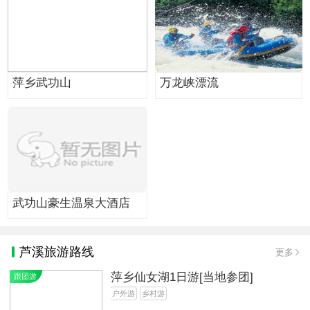
萍乡武功山
万龙峡漂流
武功山豪生温泉大酒店
芦溪旅游路线
更多
萍乡仙女湖1日游[当地参团]
跟团游
户外游
乡村游