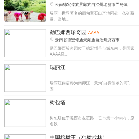
云南德宏傣族景颇族自治州瑞丽市弄岛镇
瑞丽与世界著名的缅甸宝石出产地同处一条矿藏
带。当地...
勐巴娜西珍奇园
AAAA
云南省德宏傣族景颇族自治州潞西市
勐巴娜西珍奇园位于德宏州芒市城东南，是国家
AAAA级...
瑞丽江
瑞丽江傣语称为南卯江，意为“白雾笼罩的河”。
因...
树包塔
树包塔位于潞西市友谊路，芒市第一小学内，原
名铁...
中国榕树王（独树成林）