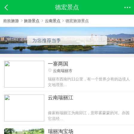
德宏景点
欣欣旅游
旅游景点
云南景点
德宏旅游景点
一寨两国
云南瑞丽市
瑞丽市西南约11公里，有一个世界少有的边境人
文地理景...
云南瑞丽江
傣家称瑞丽江为南卯江，意即雾蒙蒙的河。亦因
它流经...
瑞丽淘宝场