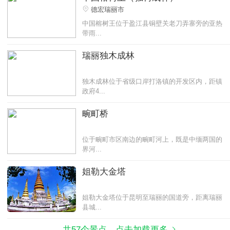
德宏瑞丽市
中国榕树王位于盈江县铜壁关老刀弄寨旁的亚热
带雨...
瑞丽独木成林
独木成林位于省级口岸打洛镇的开发区内，距镇
政府4...
畹町桥
位于畹町市区南边的畹町河上，既是中缅两国的
界河...
姐勒大金塔
姐勒大金塔位于昆明至瑞丽的国道旁，距离瑞丽
县城...
共57个景点，点击加载更多